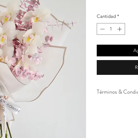
Cantidad
*
Ag
R
Términos & Condi
Cada uno de nuestro
momento. Al trabaja
dependemos de su p
la tonalidad y tipo 
disponibilidad. En c