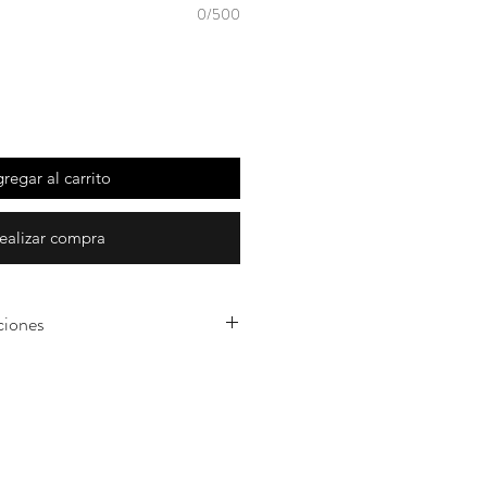
0/500
regar al carrito
ealizar compra
ciones
s arreglos son realizados en el
r con flores naturales
roducción por lo cual
de flor puede variar según su
aso de que una flor no este