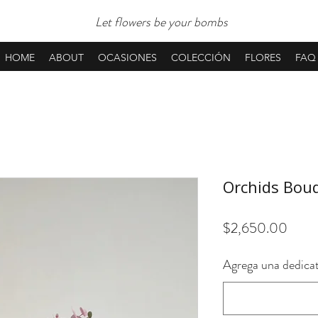
Let flowers be your bombs
HOME
ABOUT
OCASIONES
COLECCIÓN
FLORES
FAQ
Orchids Bou
Preci
$2,650.00
Agrega una dedicat