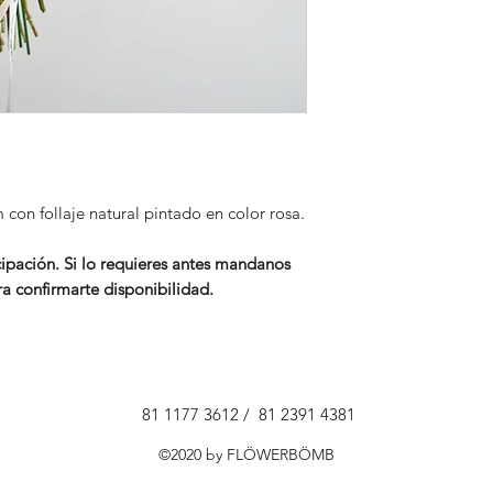
disponible, se reem
estilo como en su c
costo) buscando siem
arreglo.
En cuanto a los colo
el color selecciona
color disponible qu
entrega.
on follaje natural pintado en color rosa.
Envíos: No se puede
ipación. Si lo requieres antes mandanos
Nuestras entregas s
a confirmarte disponibilidad.
(Para más informaci
81 1177 3612 / 81 2391 4381
©2020 by FLÖWERBÖMB