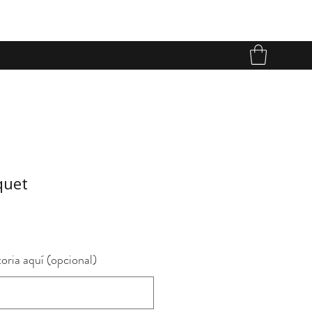
quet
o
oria aquí (opcional)