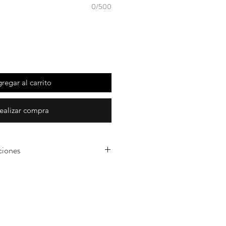
0/500
regar al carrito
ealizar compra
ciones
s arreglos son realizados en el
r con flores naturales
roducción por lo cual
de flor puede variar según su
aso de que una flor no este