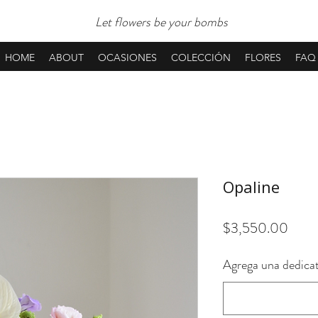
Let flowers be your bombs
HOME
ABOUT
OCASIONES
COLECCIÓN
FLORES
FAQ
Opaline
Preci
$3,550.00
Agrega una dedicat