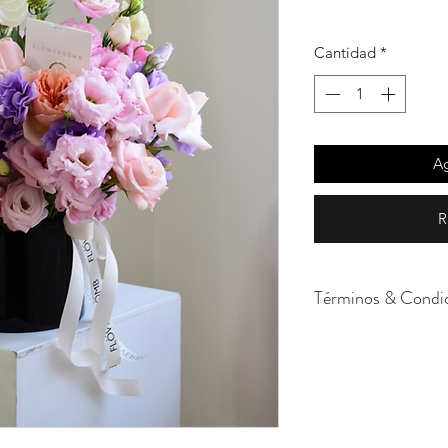
Cantidad
*
Ag
R
Términos & Condi
Cada uno de nuestro
momento. Al trabaja
dependemos de su p
la tonalidad y tipo 
disponibilidad. En c