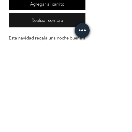
Agregar al carrito
Realizar compra
Esta navidad regala una noche buena a
esa persona querida para demostarle
tu amor y gratitud en esta epoca.
Incluye:
- Noche buena
- Base de ceramica blanca
- Tarjeta para mensaje
- Promedio de 50cm de altura
Términos & Condiciones
Cada uno de nuestros arreglos son
realizados en el momento. Al trabajar