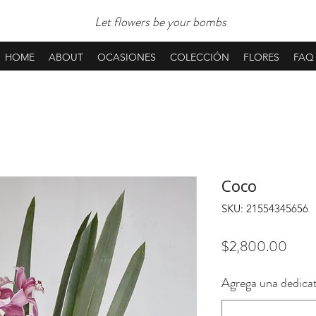
Let flowers be your bombs
HOME
ABOUT
OCASIONES
COLECCIÓN
FLORES
FAQ
Coco
SKU: 21554345656
Preci
$2,800.00
Agrega una dedicat