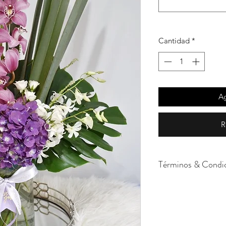
Cantidad
*
Ag
R
Términos & Condi
Cada uno de nuestro
momento. Al trabaja
dependemos de su p
la tonalidad y tipo 