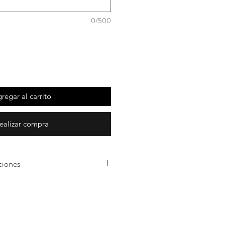
0/500
regar al carrito
ealizar compra
ciones
s arreglos son realizados en el
r con flores naturales
roducción por lo cual
de flor puede variar según su