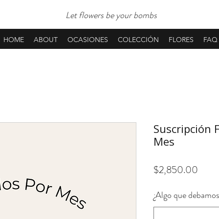
Let flowers be your bombs
HOME
ABOUT
OCASIONES
COLECCIÓN
FLORES
FAQ
Suscripción F
Mes
Preci
$2,850.00
¿Algo que debamos