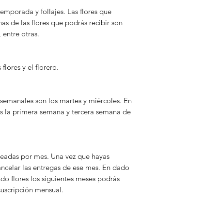
disponibilidad. En c
temporada y follajes. Las flores que
disponible, se reem
as de las flores que podrás recibir son
estilo como en su c
s, entre otras.
costo) buscando siem
arreglo.
 flores y el florero.
En cuanto a los colo
el color selecciona
color disponible qu
entrega.
 semanales son los martes y miércoles. En
ores la primera semana y tercera semana de
Envíos: No se puede
Nuestras entregas s
(Para más informaci
neadas por mes. Una vez que hayas
ncelar las entregas de ese mes. En dado
ndo flores los siguientes meses podrás
 suscripción mensual.