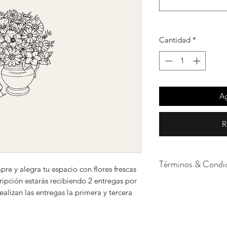
Cantidad
*
Ag
R
Términos & Condi
mpre y alegra tu espacio con flores frescas
ripción estarás recibiendo 2 entregas por
Cada uno de nuestro
lizan las entregas la primera y tercera
momento. Al trabaja
dependemos de su p
la tonalidad y tipo 