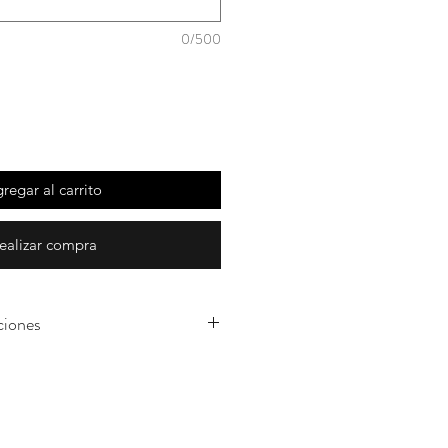
0/500
regar al carrito
ealizar compra
ciones
s arreglos son realizados en el
r con flores naturales
roducción por lo cual
de flor puede variar según su